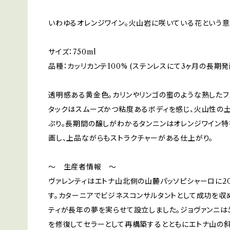
いわゆるオレンジワイン。火山岩に咲いている花という意
サイズ：750ml
品種：カッリカンテ100% (ステンレスにて3ヶ月の長期発
透明感ある黄金色。カリンやリンゴの蜜のような熟したフ
タックはスムーズかつ粘度あるボディを感じ、火山性の
ぷり。長期間の醸しがわかるタンニンはオレンジワイン
画し、上品ながらもストラクチャーがある仕上がり。
〜 生産者情報 〜
ヴァレンティはエトナ山北側の山麓パッソピシャーロに2
す。カターニアでビジネスコンサルタントとして成功を収
ティが長年の夢を実らせて設立しました。ジョヴァンニは
を修復してセラーとして再構築するとともにエトナ山の斜