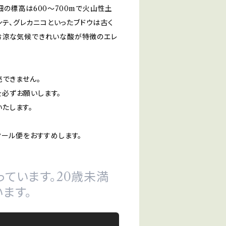
畑の標高は600～700mで火山性土
ンテ、グレカニコといったブドウは古く
冷涼な気候できれいな酸が特徴のエレ
売できません。
必ずお願いします。
たします。
クール便をおすすめします。
ています。20歳未満
ます。