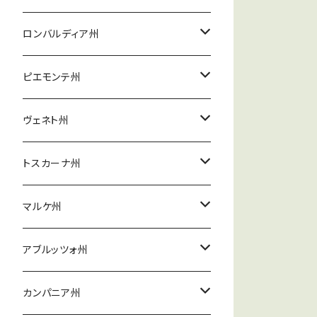
ナルス・マルグライド
ロンバルディア州
サンタ・ルチーア
ピエモンテ州
ミケーレ・レヴェルディート
ヴェネト州
ロンキ
スパニョール
トスカーナ州
コッレ・べレート
マルケ州
ロッカ・ディ・モンテグロッシ
ウゴリーノ
アブルッツォ州
リドルフィ
マッツァローザ
カンパニア州