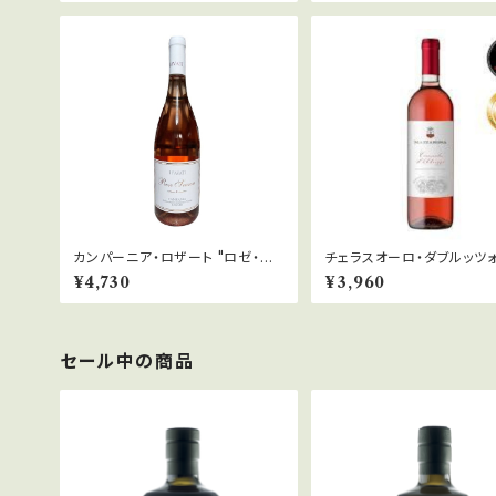
カンパーニア・ロザート "ロゼ・シ
チェラスオーロ・ダブルッツォ
ーズン" 2022「イ・ファヴァーティ」
ペリオーレ 2024「マッツァ
¥4,730
¥3,960
ザ」
セール中の商品