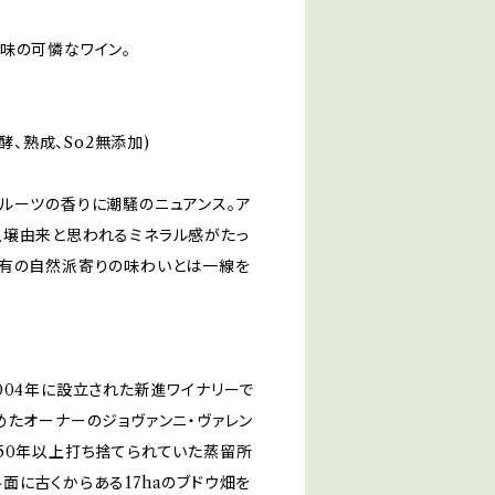
味の可憐なワイン。
酵、熟成、So2無添加)
ルーツの香りに潮騒のニュアンス。ア
土壌由来と思われるミネラル感がたっ
特有の自然派寄りの味わいとは一線を
004年に設立された新進ワイナリーで
めたオーナーのジョヴァンニ・ヴァレン
50年以上打ち捨てられていた蒸留所
面に古くからある17haのブドウ畑を