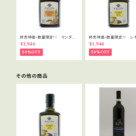
終売特価・数量限定！！ マンダリ
終売特価・数量限定！！ レ
ン・オリーブオイル 250ml「ラヴィ
リーブオイル 250ml「ラヴィ
¥1,944
¥1,944
ダ」
50%OFF
50%OFF
その他の商品