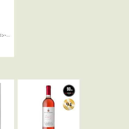
モン・オ
ダ」