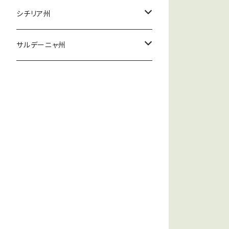
ティエッツィ
イ・ファヴァーティ
シチリア州
フラッシネート
ニフォ・サッラポキエッロ
ヴァレンティ
サルデーニャ州
オレスティアーディ
サラーヤ
ラヴィダ