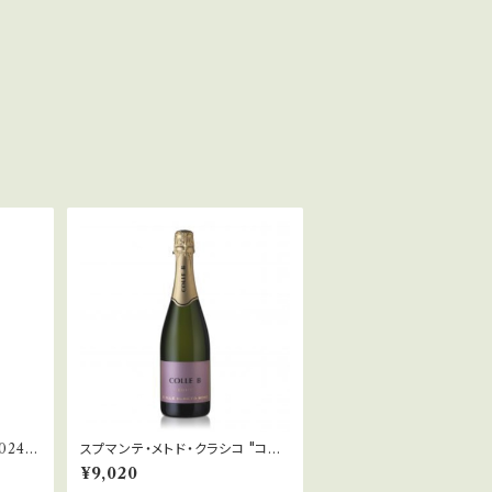
スプマンテ・メトド・クラシコ "コッ
」
レ・ビー" (NV)「コッレ・べレート」
¥9,020